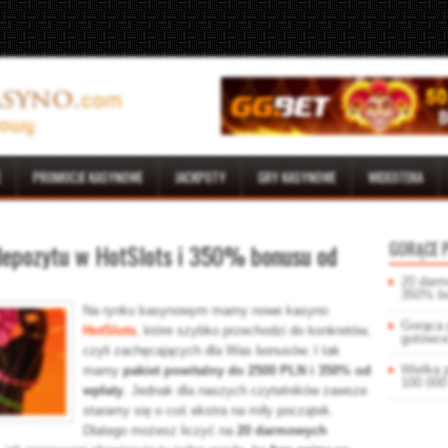
E
PROMOCJE KASYNOWE
JACKPOTY
GRY KASYNOWE
WIDEOTEKA
epozytu w HotSlots i 350% bonusu od
GORĄCE 
20 darm
350% bo
Na rynku kasynowym mamy nowe kasyno
Gorąca 
HotSlots
, które szybko przechodzi do konkretów,
gotówce
czyli zachęcających dla Was bonusów. I tak
Wielka 
mamy
pakiet powitalny do 2500 PLN i 350% od
100 00
wpłaty
. Jednak dla naszych czytelników zawsze
staramy się o coś ekstra na miły początek.
Dlatego możesz liczyć na
20 darmowych