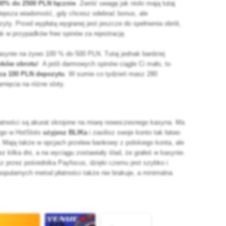
00% do 2500 PLN łącznie
. Zwróć uwagę jak niski mają tutaj
jlepsza wiadomość, gdy chcesz odebrać bonus, ale
ty. Przed wypłatą wygranej jest jeszcze do spełnienia obrót,
k w przypadków free spinów za rejestrację.
synie na żywo 100 % do 500 PLN. Tutaj jednak bardziej
nków obrotu
! A jeśli darmowych spinów ciągle Ci mało, to
za 100 PLN depozytu
. W sumie co tydzień masz 280
nięcia na różne sloty.
łatności są akurat skrojone na miarę nowoczesnego kasyna. Ma
ego w HotSlots
użyjesz BLIKa
i zasilisz swoje konto tak łatwo
. Mają także w opcjach przelew bankowy z polskiego konta, ale
ez kilka dni, a na wyciągu zostawiały ślad, że grałeś w kasynie.
sz przez pośrednika Payfocus, dzięki czemu jest szybko i
pularnych metod płatności także nie brakuje, a minimalna