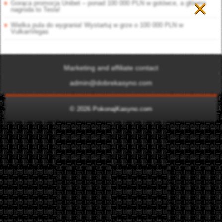
×
Gorąca promocja Unibet – ponad 100 000 PLN w gotówce, a główna
nagroda to Tesla!
Wielka pula do wygrania! Wystartuj w grze o 100 000 PLN w
VulkanVegas
Marketing and affiliate contact
admin@dobrekasyno.com
© 2026
PokonajKasyno.com