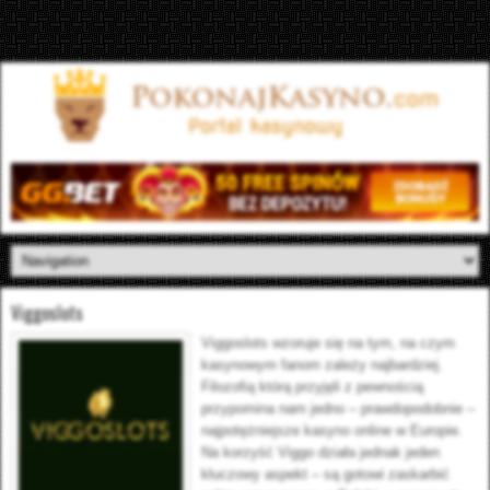
Viggoslots
Viggoslots wzoruje się na tym, na czym
kasynowym fanom zależy najbardziej.
Filozofią którą przyjęli z pewnością
przypomina nam jedno – prawdopodobnie –
najpotężniejsze kasyno online w Europie.
Na korzyść Viggo działa jednak jeden
kluczowy aspekt – są gotowi zaskarbić