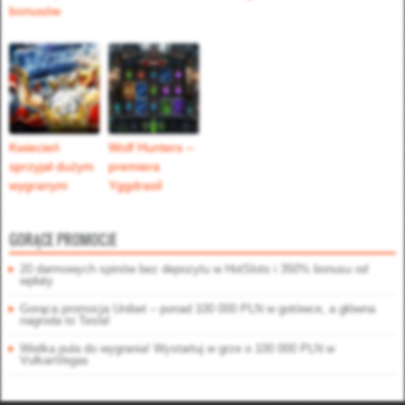
bonusów
Kwiecień
Wolf Hunters –
sprzyjał dużym
premiera
wygranym
Yggdrasil
GORĄCE PROMOCJE
20 darmowych spinów bez depozytu w HotSlots i 350% bonusu od
wpłaty
Gorąca promocja Unibet – ponad 100 000 PLN w gotówce, a główna
nagroda to Tesla!
Wielka pula do wygrania! Wystartuj w grze o 100 000 PLN w
VulkanVegas