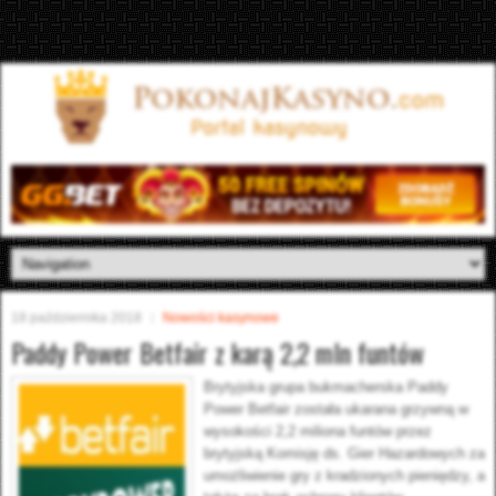
18 października 2018
Nowości kasynowe
Paddy Power Betfair z karą 2,2 mln funtów
Brytyjska grupa bukmacherska Paddy
Power Betfair została ukarana grzywną w
wysokości 2,2 miliona funtów przez
brytyjską Komisję ds. Gier Hazardowych za
umożliwienie gry z kradzionych pieniędzy, a