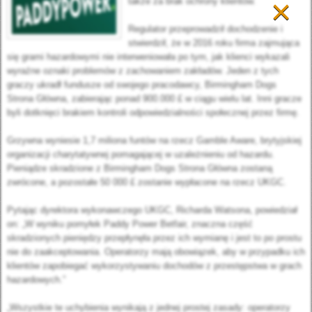
×
także za brak ochrony klientów.
Regulator przeprowadził dochodzenie i
stwierdził, że w 2016 roku firma zajmująca
się grami hazardowymi nie interweniowała po tym, jak klienci wykazali
wyraźne oznaki problemów z zachowaniem zakładów.
Jeden z tych
graczy ukradł fundusze od swojego pracodawcy, Birmingham Dogs
Strona Główna, zabierając ponad 900.000 £ w ciągu wielu lat.
Inni gracze
byli dotknięci brakiem kontroli odpowiedzialności społecznej przez firmę.
Grzywna wyniesie 1,7 miliona funtów na rzecz Gamble Aware, brytyjskiej
organizacji charytatywnej pomagającej w uzależnieniu od hazardu.
Pieniądze skradzione z Birmingham Dogs Strona Główna zostaną
zwrócone, a pozostałe 50 000 £ zostanie wypłacone na rzecz UKGC.
Pytając dyrektora wykonawczego UKGC, Richarda Watsona, powiedział
on: „W wyniku pomyłek Paddy Power Betfair, znaczna część
skradzionych pieniędzy przepłynęła przez ich wymianę i jest to po prostu
nie do zaakceptowania. Operatorzy mają obowiązek, aby w przypadku ich
klientów
zapobiegać wykorzystywaniu dochodów z przestępstwa w grach
hazardowych.”
„Wszystkie te uchybienia wynikają z jednej prostej zasady: operatorzy