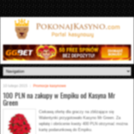
10 lutego 2015
Promocje kasynowe
100 PLN na zakupy w Empiku od Kasyna Mr
Green
Ciekawą ofertę dla graczy na zbliżające się
Walentynki przygotowało Kasyno Mr Green. Za
wpłatę i obrócenie kwoty 400 PLN otrzymać można
kartę podarunkową do Empiku.