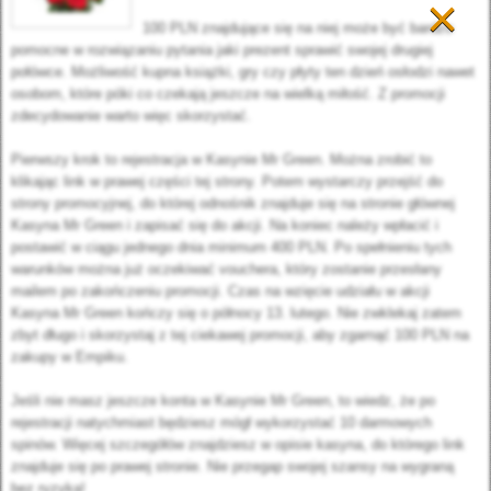
×
100 PLN znajdujące się na niej może być bardzo
pomocne w rozwiązaniu pytania jaki prezent sprawić swojej drugiej
połówce. Możliwość kupna książki, gry czy płyty ten dzień osłodzi nawet
osobom, które póki co czekają jeszcze na wielką miłość. Z promocji
zdecydowanie warto więc skorzystać.
Pierwszy krok to rejestracja w Kasynie Mr Green. Można zrobić to
klikając link w prawej części tej strony. Potem wystarczy przejść do
strony promocyjnej, do której odnośnik znajduje się na stronie głównej
Kasyna Mr Green i zapisać się do akcji. Na koniec należy wpłacić i
postawić w ciągu jednego dnia minimum 400 PLN. Po spełnieniu tych
warunków można już oczekiwać vouchera, który zostanie przesłany
mailem po zakończeniu promocji. Czas na wzięcie udziału w akcji
Kasyna Mr Green kończy się o północy 13. lutego. Nie zwklekaj zatem
zbyt długo i skorzystaj z tej ciekawej promocji, aby zgarnąć 100 PLN na
zakupy w Empiku.
Jeśli nie masz jeszcze konta w Kasynie Mr Green, to wiedz, że po
rejestracji natychmiast będziesz mógł wykorzystać 10 darmowych
spinów. Więcej szczegółów znajdziesz w opisie kasyna, do którego link
znajduje się po prawej stronie. Nie przegap swojej szansy na wygraną
bez ryzyka!