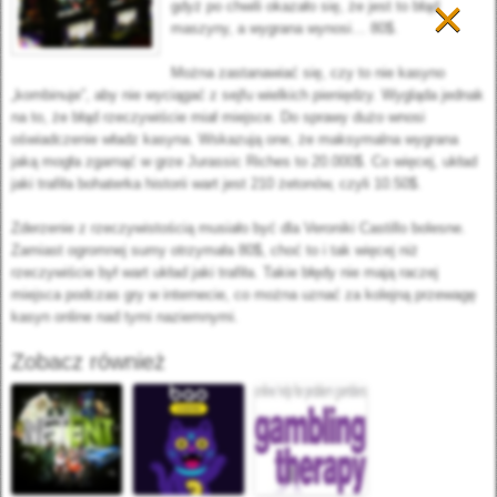
×
gdyż po chwili okazało się, że jest to błąd
maszyny, a wygrana wynosi… 80$.
Można zastanawiać się, czy to nie kasyno
„kombinuje”, aby nie wyciągać z sejfu wielkich pieniędzy. Wygląda jednak
na to, że błąd rzeczywiście miał miejsce. Do sprawy dużo wnosi
oświadczenie władz kasyna. Wskazują one, że maksymalna wygrana
jaką mogła zgarnąć w grze Jurassic Riches to 20.000$. Co więcej, układ
jaki trafiła bohaterka historii wart jest 210 żetonów, czyli 10.50$.
Zderzenie z rzeczywistością musiało być dla Veroniki Castillo bolesne.
Zamiast ogromnej sumy otrzymała 80$, choć to i tak więcej niż
rzeczywiście był wart układ jaki trafiła. Takie błędy nie mają raczej
miejsca podczas gry w internecie, co można uznać za kolejną przewagę
kasyn online nad tymi naziemnymi.
Zobacz również