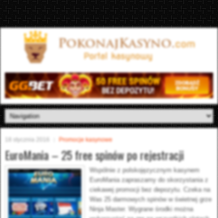
18 stycznia 2016
Promocje kasynowe
EuroMania – 25 free spinów po rejestracji
Wspólnie z polskojęzycznym kasynem
EuroMania zapraszamy do skorzystania z
ciekawej promocji bez depozytu. Czeka na
Was 25 darmowych spinów w świetnej grze
Ninja Master. Wygrane środki można