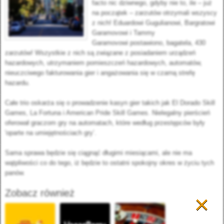
facto nic dziwnego, gdyby nie to, ile – już
na początek – zarzutów otrzymali wszyscy
z nich! Eduardowi Gugulianowi, Bargratowi
Garamovowi i Tammy
Garamovowi postawiono, bagatela, 430
zarzutów! Wszystkie z nich są związane z posiadaniem urządzeń
hazardowych, utrzymaniem pomieszczeń hazardowych, automatów,
nieuczciwego fakturowania gier i angażowania się w czarną strefę
hazardu.
Całe trio oskarża się o prowadzenie kasyn gier takich jak El Dorado Skill
Games, La Fortuna i American Pride Skill Games. Nielegalny pierścień
oferował graczom gry na automatach, które według przestępców były
'oparte na umiejętnościach gry’.
Sama sprawa będzie się ciągnąć długimi miesiącami, ale nie ma
wątpliwości co do tego, iż będzie to ostatni spokojny okres w życiu tych
panów.
Zobacz również
×