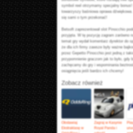
symbol reel otrzymamy specjalny bonus! 
towarzyszy baśniowa oprawa dźwiękowa. 
się sami o tym przekonać!
Betsoft zaprezentował slot Pinocchio po
przyjęta. W tę pozycję zagram zarówno n
temat gry wydał komentarz dyrektor do 
że dla ich firmy zawsze były ważne bajk
przez Gepetto Pinocchio jest jedną z taki
przypomnienie graczom jak to było, gdy b
zachęcamy do gry i wspominania beztrosk
osiągnięcia jeśli bardzo ich chcemy!
Zobacz również
Obstawiaj
Zagraj w Kasynie
Pla
Ekstraklasę w
Royal Panda i
uru