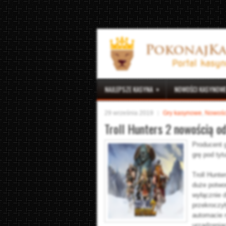
»
NAJLEPSZE KASYNA
NOWOŚCI KASYNOW
29 września 2019
Gry kasynowe
,
Nowośc
Troll Hunters 2 nowością od
Producent 
grę pod tyt
Troll Hunte
duże potwor
wyłącznie 
przekroczył
automacie 
urządzenia