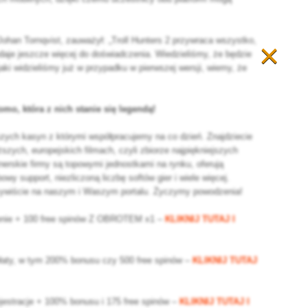
ohan Tornqvist, zauważył: „Troll Hunters 2 przywraca wszystko,
×
dodaje jeszcze więcej do doświadczenia. Wiedzieliśmy, że będzie
jaki widzieliśmy już w przypadku w pierwszej wersji, wiemy, że
omo, która z nich stanie się legendą!
zych kasyn z którymi współpracujemy na co dzień. Znajdziecie
zych, europejskich filmach, czyli zbiorze najpiękniejszych
erskie firmy są topowymi jednostkami na rynku, oferują
wy support, niezliczoną liczbę softów gier i wiele więcej.
zywiście na naszym i Waszym portalu. Życzymy powodzenia!
enie + 100 free spinów Z OBROTEM x1 –
KLIKNIJ TUTAJ I
płaty, w tym 200% bonusu czy 500 free spinów –
KLIKNIJ TUTAJ
ejestracje + 100% bonusu i 175 free spinów –
KLIKNIJ TUTAJ I