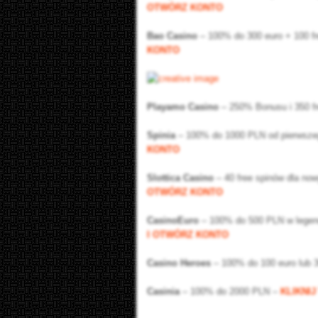
OTWÓRZ KONTO
Bao Casino
– 100% do 300 euro + 100 fr
KONTO
Playamo Casino
– 250% Bonusu i 350 f
Spinia
– 100% do 1000 PLN od pierwszeg
KONTO
Slottica Casino
– 40 free spinów dla no
OTWÓRZ KONTO
CasinoEuro
– 100% do 500 PLN w legen
I OTWÓRZ KONTO
Casino Heroes
– 100% do 100 euro lub 3
Casinia
– 100% do 2000 PLN –
KLIKNI