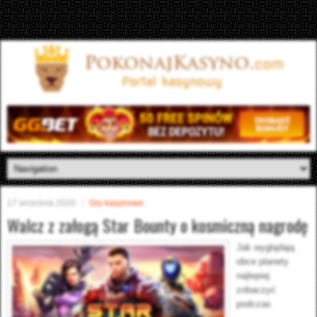
17 września 2020
Gry kasynowe
Walcz z załogą Star Bounty o kosmiczną nagrodę
Jak wyglądają
obce planety
najlepiej
zobaczyć
podczas