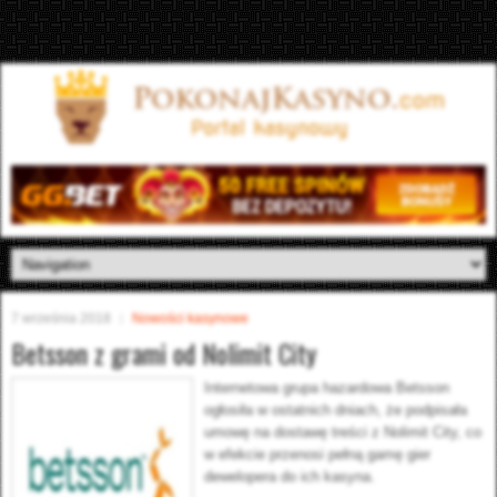
7 września 2018
Nowości kasynowe
Betsson z grami od Nolimit City
Internetowa grupa hazardowa Betsson
ogłosiła w ostatnich dniach, że ​​podpisała
umowę na dostawę treści z Nolimit City, co
w efekcie przenosi pełną gamę gier
dewelopera do ich kasyna.