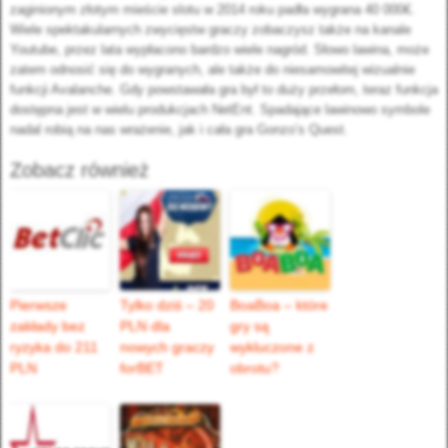
zaginionym złotym mieście slotu w 2014 roku padła wygrana 40 000€.
Wiele spektakularnych zwycięstw graczy zobaczysz także na kanale
Youtube, przez lata wypłacono bardzo wiele nagród. Słowo lawina
,
może
zatem odnosić się do wygranych, ale także do niesamowitej wizualnie
funkcji Avalanche. Gdy powstawała gra był to duży przełom, teraz funkcja
dostępna jest w wielu produkcjach NetEnt. Spadające lawinowo symbole
nadal robią na nas wrażenie, jak i cała gra Gonzo’s Quest.
Zobacz również
Pierwsze
Tylko dziś – 20
BoaBoa – które
zakłady bez
PLN dla
gry są
ryzyka do 211
nowych graczy
wykluczone z
PLN
forBET
obrotu?