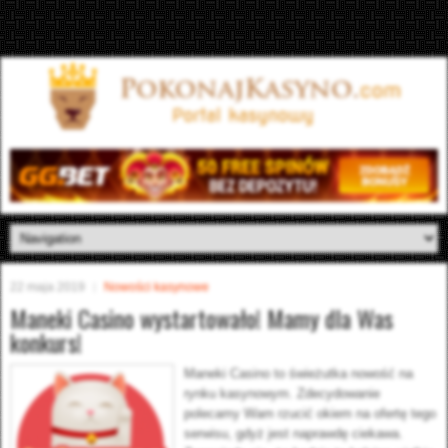
22 maja 2019
Nowości kasynowe
Maneki Casino wystartowało! Mamy dla Was
konkurs!
Maneki Casino to świeżutka nowość na
rynku kasynowym. Zdecydowanie
polecamy Wam rzucić okiem na ofertę tego
serwisu, gdyż jest naprawdę ciekawa.