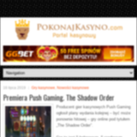
16 lipca 2019
Gry kasynowe
,
Nowości kasynowe
Premiera Push Gaming. The Shadow Order
Producent gier kasynowych Push Gaming
ogłosił plany wydania kolejnej – być może
ponownie hitowej – gry online pod tytułem
„The Shadow Order”.