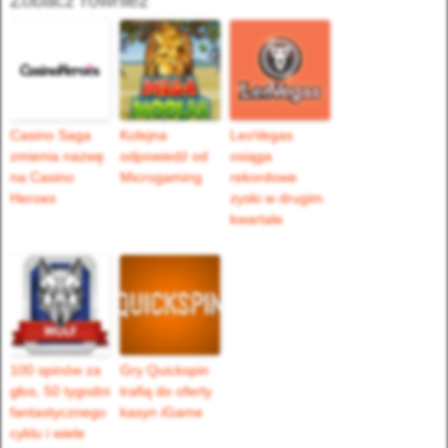
Casino Saga
Kolejna
LeoVegas
zmienia nazwę
odpowiedź od
osiąga
na Casino
Microgaming
rekordowe
Heroes
zyski w drugim
kwartale
100 spinów za
Gry Quickspin
głos, 50 tygodni
trafią do oferty
fantastycznego
kasyn iGame
cyklu i wiele