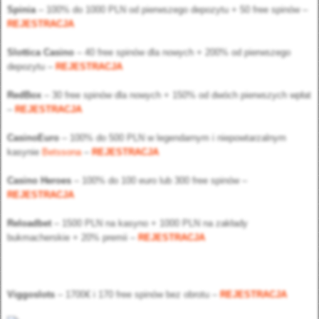
Spinia
– 100% do 1000 PLN od pierwszego depozytu + 50 free spinów –
REJESTRACJA
Slottica Casino
– 40 free spinów dla nowych + 200% od pierwszego
depozytu –
REJESTRACJA
RedBox
– 30 free spinów dla nowych + 150% od dwóch pierwszych wpłat
–
REJESTRACJA
CasinoEuro
– 100% do 500 PLN w legendarnym i niepowtarzalnym
kasynie
Betssona
–
REJESTRACJA
Casino Heroes
– 100% do 100 euro lub 300 free spinów –
REJESTRACJA
Reloadbet
– 1500 PLN na kasyno + 1000 PLN na zakłady
bukmacherskie + 20% premii –
REJESTRACJA
Viggoslots
– 1700€ i 170 free spinów bez obrotu –
REJESTRACJA