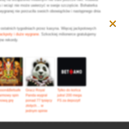
a i wciąż nie może uwierzyć w swoje szczęście. Bohaterka
 wygranej nie porzuciła swoich obowiązków i następnego dnia
×
 ostatnich tygodniach przez kasyna. Więcej jackpotowych
ackpoty i duże wygrane
. Szkockiej milionerce gratulujemy
ne rekordy.
sson&Betsafe
Gracz Royal
Tylko do końca
armowy spin
Panda wygrał
jutra! 200 mega
nową grę
ponad 77 tysięcy
FS za depozyt!
złotych… w
jednym spinie