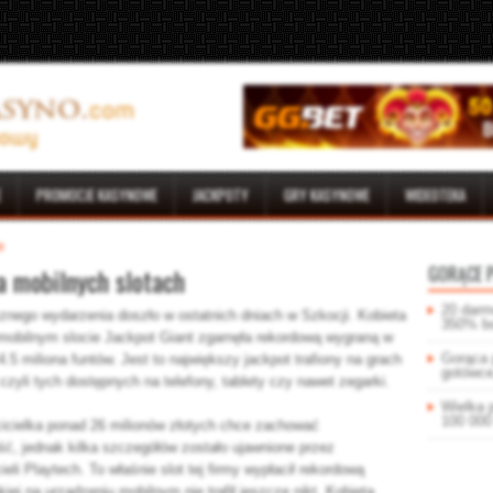
E
PROMOCJE KASYNOWE
JACKPOTY
GRY KASYNOWE
WIDEOTEKA
e
a mobilnych slotach
GORĄCE 
20 darm
znego wydarzenia doszło w ostatnich dniach w Szkocji. Kobieta
350% bo
 mobilnym slocie Jackpot Giant zgarnęła rekordową wygraną w
Gorąca 
.5 miliona funtów. Jest to największy jackpot trafiony na grach
gotówce
czyli tych dostępnych na telefony, tablety czy nawet zegarki.
Wielka 
100 00
icielka ponad 26 milionów złotych chce zachować
ć, jednak kilka szczegółów zostało ujawnione przez
ieli Playtech. To właśnie slot tej firmy wypłacił rekordową
kiej na urządzeniu mobilnym nie trafił jeszcze nikt. Kobieta