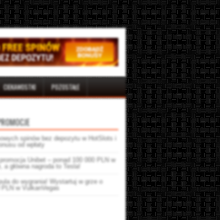
CIEKAWOSTKI
POZOSTAŁE
PROMOCJE
owych spinów bez depozytu w HotSlots i
nusu od wpłaty
promocja Unibet – ponad 100 000 PLN w
, a główna nagroda to Tesla!
pula do wygrania! Wystartuj w grze o
0 PLN w VulkanVegas