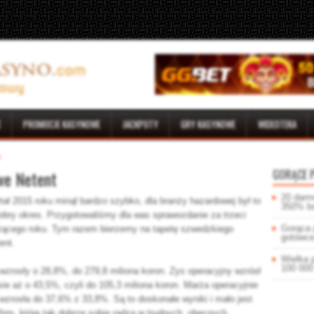
E
PROMOCJE KASYNOWE
JACKPOTY
GRY KASYNOWE
WIDEOTEKA
e
we Netent
GORĄCE 
20 darm
tał 2015 roku minął bardzo szybko, dla branży hazardowej był to
350% bo
obry okres. Przygotowaliśmy dla was sprawozdanie za trzeci
Gorąca 
eżącego roku. Tym razem bierzemy na tapetę szwedzkiego
gotówce
ent.
Wielka 
100 00
wzrosły o 28,8%, do 279,8 miliona koron. Zys operacyjny wzrósł
ie aż o 43,5%, czyli do 105,3 miliona koron. Marża operacyjnie
wzrosła do 37,6% z 33,8%. Są to doskonałe wyniki i mało jest
firm, które tak dobrze sobie radzą w trudnych, obecnych