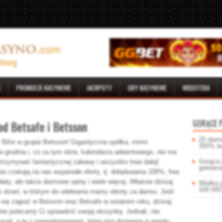
E
PROMOCJE KASYNOWE
JACKPOTY
GRY KASYNOWE
WIDEOTEKA
od Betsafe i Betsson
GORĄCE 
20 darm
 Bifor w grupie Betsson! Gigantyczna spółka, mimo
350% bo
 grudnia i, co za tym idzie, kalendarza adwentowego, nie ma
Gorąca 
trzymywać fantastycznej zabawy i wszystko trwa dalej!
gotówce
a czekają na nas wspaniałe oferty, tj. doładowania 100%, free
łaty, ale także darmowe spiny i wiele więcej. Właśnie dzisiaj
Wielka 
100 00
taki dzień, w którym do odebrania mamy obroty za darmo. Jeśli
 się zagrać w Betsson oraz Betsafe w ostatnim roku, dzisiaj
ie polecamy Ci sprawdzić swoją skrzynkę. Jednak, nie
mail, a tę z powiadomieniami, która jest dostępna w panelu