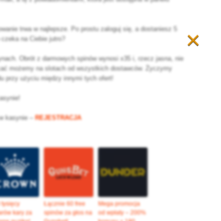
owanie trwa w najlepsze. Po prostu zaloguj się, a dostaniesz 5
×
czeka na Ciebie jutro?
nach. Obrót z darmowych spinów wynosi x35 i, rzecz jasna, nie
cać możemy na slotach od wszystkich dostawców. Życzymy
przy użyciu między innymi tych ofert!
asynie!
w kasynie –
REJESTRACJA
 tysięcy
Łącznie 60 free
Mega promocja
arów kary za
spinów za głos na
od wpłaty – 200%