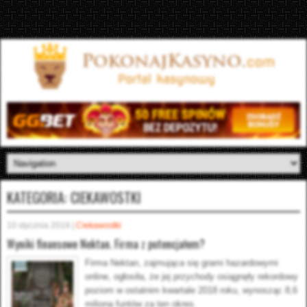
KATEGORIA:
CIEKAWOSTKI
10 stycznia 2019 |
Ciekawostki
Wyniki finansowe Nektan. Firma z potencjałem?
Firma Nektan, zajmująca się grami hazardowymi
online, ogłosiła, że ​​jej przychody osiągnęły rekordowy
poziom w ostatnim kwartale 2018 roku, wynosząc 8,6
miliona funtów za ten okres.