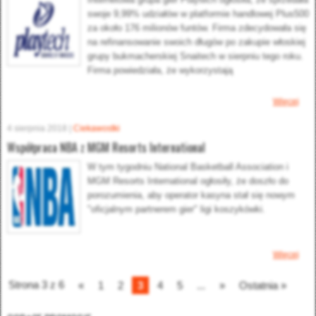
swoje 9,99% udziałów w platformie handlowej Plus500
za około 176 milionów funtów. Firma zdecydowała się
na refinansowanie swoich długów po zakupie włoskiej
grupy bukmacherskiej Snaitech w sierpniu tego roku.
Firma powiedziała, że ​​wykorzystają
Więcej
4 sierpnia 2018 |
Ciekawostki
Współpraca NBA z MGM Resorts International
W tym tygodniu National Basketball Association i
MGM Resorts International ogłosiły, że doszło do
porozumienia, aby operator kasyna stał się nowym
"oficjalnym partnerem gier" ligi koszykówki.
Więcej
Strona 3 z 6
«
1
2
3
4
5
...
»
Ostatnia »