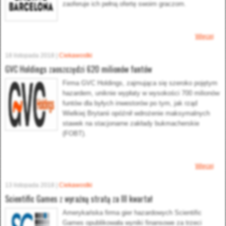
zaoferuje ich pełną ofertę swoim graczom.
Więcej
18 listopada 2018 |
Ciekawostki
GVC Holdings zaoszczędzi 620 milionów funtów
Firma GVC Holdings, zajmująca się szeroko pojętym
hazardem, uniknie wypłaty w wysokości 700 milionów
funtów dla byłych inwestorów po tym, jak rząd
Wielkiej Brytanii opóźnił wdrożenie maksymalnych
stawek na stacjonarne zakłady bukmacherskie
(FOBT).
Więcej
13 listopada 2018 |
Ciekawostki
Scientific Games z wyraźną stratą za III kwartał
Amerykańska firma gier hazardowych Scientific
Games opublikowała wyniki finansowe za trzeci