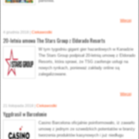
państwa.
Więcej
4 grudnia 2018 |
Ciekawostki
20-letnia umowa The Stars Group z Eldorado Resorts
W tym tygodniu gigant gier hazardowych w Kanadzie
The Stars Group podpisał 20-letnią umowę z Eldorado
Resorts, która sprawi, że TSG zaoferuje usługi na
nowych rynkach, ponieważ zakłady online są
zalegalizowane.
Więcej
21 listopada 2018 |
Ciekawostki
Yggdrasil w Barcelonie
Casino Barcelona oficjalnie poinformowało, iż ​​zawarło
umowę z jednym ze szwedzkich potentatów w branży
tworzenia produktów kasynowych i już niedługu